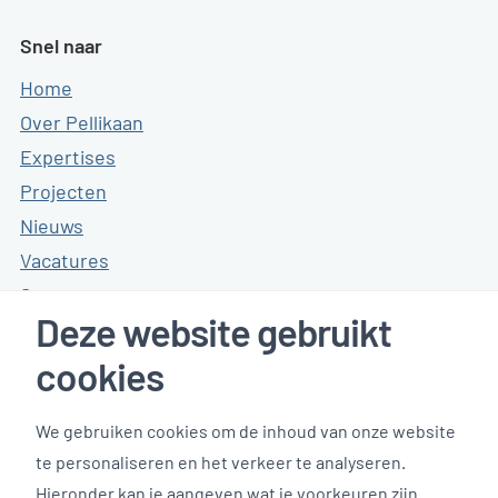
Snel naar
Home
Over Pellikaan
Expertises
Projecten
Nieuws
Vacatures
Stages
Deze website gebruikt
Online tools
Contact
cookies
We gebruiken cookies om de inhoud van onze website
Klanten reviews
te personaliseren en het verkeer te analyseren.
Hieronder kan je aangeven wat je voorkeuren zijn.