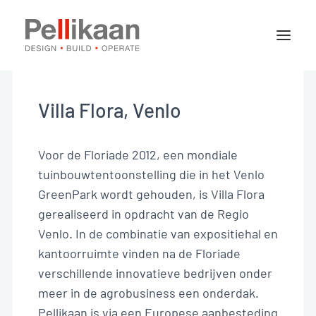
Over Pellikaan
Expertises
Villa Flora, Venlo
Projecten
Nieuws
Voor de Floriade 2012, een mondiale
tuinbouwtentoonstelling die in het Venlo
GreenPark wordt gehouden, is Villa Flora
Contact
gerealiseerd in opdracht van de Regio
Venlo. In de combinatie van expositiehal en
kantoorruimte vinden na de Floriade
Vacatures
verschillende innovatieve bedrijven onder
meer in de agrobusiness een onderdak.
Stages
Pellikaan is via een Europese aanbesteding