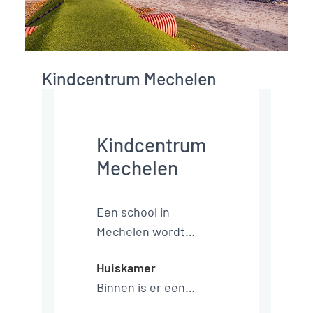
Kindcentrum Mechelen
Kindcentrum
Mechelen
Een school in
Mechelen wordt
vervangen door een
Huiskamer
eigentijds gebouw,
Binnen is er een
gekoppeld aan de
huiskamereffect
recent gerenoveerde