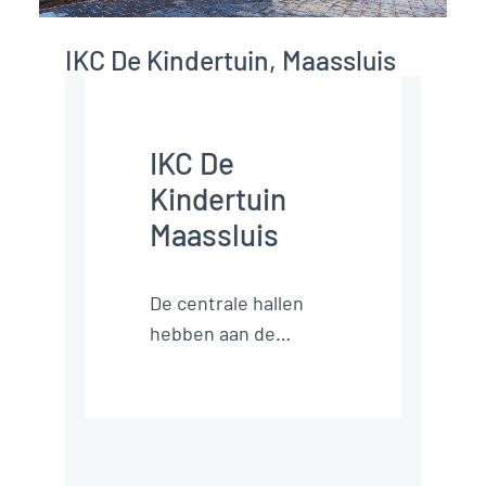
IKC De Kindertuin, Maassluis
IKC De
Kindertuin
Maassluis
De centrale hallen
hebben aan de
lokaalzijden
scheidingswanden
met geïntegreerde
garderobes. Op
hoedenplanken