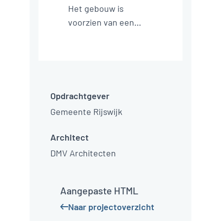
Het gebouw is
voorzien van een
warmtepomp,
zonnepanelen, triple
gevelbeglazing en
deels voorzien van
een groen dak.
Opdrachtgever
Hiermee voldoet het
Gemeente Rijswijk
nieuwe
schoolgebouw aan de
Architect
eisen van Bijna
DMV Architecten
Energie Neutraal
Gebouw (BENG).
Aangepaste HTML
Naar projectoverzicht