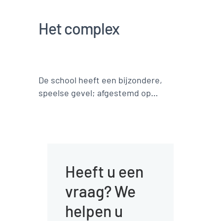
Het complex
De school heeft een bijzondere,
speelse gevel; afgestemd op
robuust metselwerk. Elk leslokaal
heeft een vraaggestuurd
ventilatiesysteem dat ventileert op
basis van CO2.
Heeft u een
vraag? We
helpen u