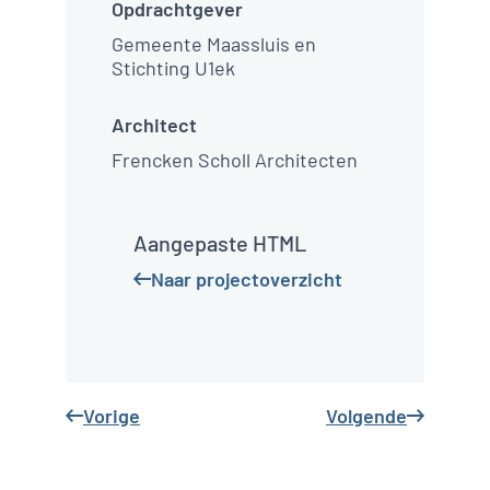
Opdrachtgever
kunnen de kinderen
Gemeente Maassluis en
hun werkstukjes
Stichting U1ek
straks
tentoonstellen.
Architect
Frencken Scholl Architecten
Aangepaste HTML
Naar projectoverzicht
Vorige
Volgende