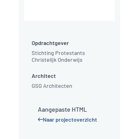
terrein. Geïntegreerd
in de school zijn twee
gymzalen van elk 505
m² bvo gerealiseerd
alsmede de
Opdrachtgever
huisvesting van de
Stichting Protestants
zorgpartners à 380
Christelijk Onderwijs
m² bvo. Het
Architect
onderwijs bevat circa
2.762 m² bvo.
GSG Architecten
Aangepaste HTML
Naar projectoverzicht