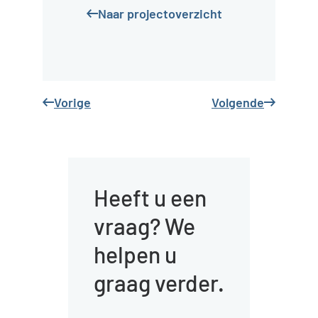
leerpleinen, het
activiteiten deel uit
Naar projectoverzicht
atelier en de
gaan maken van het
uitgebreide keuken.
aanbod. Denk aan
logopedie, Speel-o-
theek,
Vorige
Volgende
dreumesgroep of
kinderfysio.
Heeft u een
vraag? We
helpen u
graag verder.