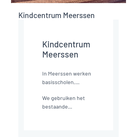
Kindcentrum Meerssen
Kindcentrum
Meerssen
In Meerssen werken
basisscholen,
bibliotheek,
We gebruiken het
kinderopvang,
bestaande
buitenschoolse
schoolgebouw, dat
opvang en
we verbouwen en
peuterspeelzaal
verbinden aan
samen om de