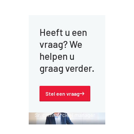
speelplein, kookplein
gebouw. Ook zijn wij
en aula gebruiken.
de eerste 10 jaar
verantwoordelijk
Heeft u een
voor het
energieverbruik.
vraag? We
helpen u
graag verder.
Stel een vraag
Hein Arntz
Sr. commercieel manager