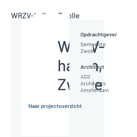
WRZV-hallen, Zwolle
Opdrachtgever
WRZV-
Gemeente
Zwolle
hallen,
onen
Architect
,
AGS
Zwolle
Architects
Amsterdam
Naar projectoverzicht