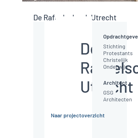
De Rafaelschool, Utrecht
Opdrachtgeve
De
Stichting
Protestants
Christelijk
Rafaels
Onderwijs
Utrecht
Architect
GSG
Architecten
D
Naar projectoverzicht
e
t