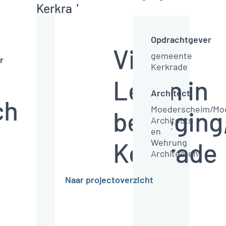
Kerkrade
Opdrachtgever
Vie -
gemeente
r
Kerkrade
Leven in
Architect
chool,
Moederscheim/Mo
beweging
Architects
en
Kerkrade
Wehrung
Architecten
Naar projectoverzicht
V
o
o