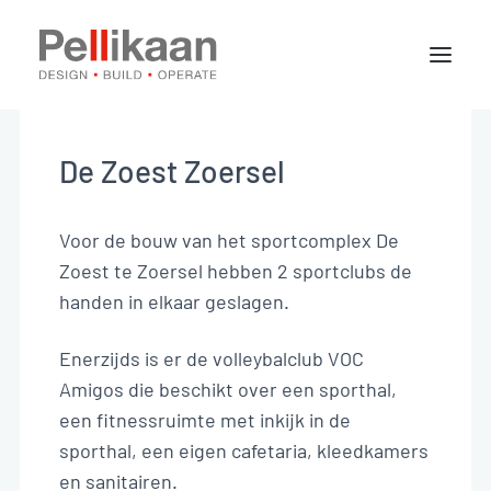
Over Pellikaan
Expertises
De Zoest Zoersel
Projecten
Nieuws
Voor de bouw van het sportcomplex De
Zoest te Zoersel hebben 2 sportclubs de
handen in elkaar geslagen.
Contact
Enerzijds is er de volleybalclub VOC
Amigos die beschikt over een sporthal,
Vacatures
een fitnessruimte met inkijk in de
sporthal, een eigen cafetaria, kleedkamers
Stages
en sanitairen.