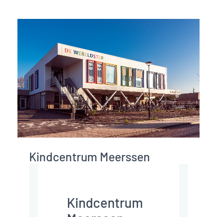
Heeft u een
vraag? We
helpen u
graag verder.
Stel een vraag
Hein Arntz
Sr. commercieel manager