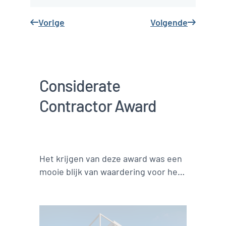
behouden tijdens de
bouw van het nieuwe
centrum. Daarom is
het project
gefaseerd
uitgevoerd: na
gedeeltelijke sloop
vond de nieuwbouw
plaats, gevolg door
de sloop van de rest
van het gebouw en
de resterende
buitenaanleg. Als
exploitant van Club
Pellikaan weten we
dat we ons bij