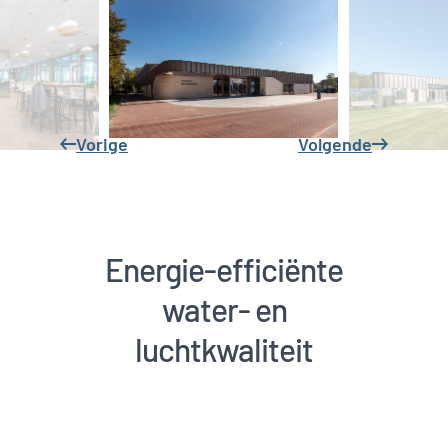
Zwembad De Banakker,
Etten-Leur
Zwembad De
Banakker
Etten-Leur
De exploitant heeft
geen omkijken naar
de techniek, hij hoeft