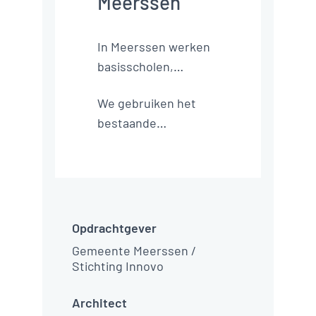
Towers Health & 
Racquets Club, 
Bedford
Zwembad 
Stadspark 
Turnhout