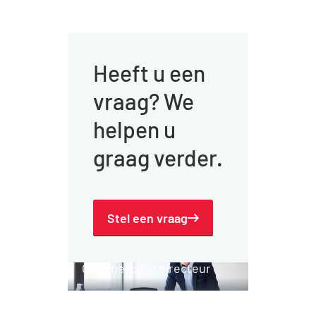
niet eens in de
installatieruimte te
komen: zowel de
dagelijkse taken als
Opdrachtgever
het langdurig
Gemeente Etten-Leur
onderhoud worden
volledig verzorgd.
Architect
Pellikaan blijft
Hooper Architects
namelijk nog 25 jaar
verantwoordelijk
voor het onderhoud,
Aangepaste HTML
de kwaliteit van het
Naar projectoverzicht
zwembadwater en
het energieverbruik
(DBME). Daarvoor
werken we samen