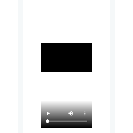
Hilvarenbeek
Sporthal ROC 
Mondriaan, 
Delft