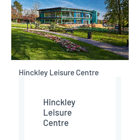
vraag? We
helpen u
graag verder.
Stel een vraag
Jack Hazen
Commercieel directeur
Zwembad De 