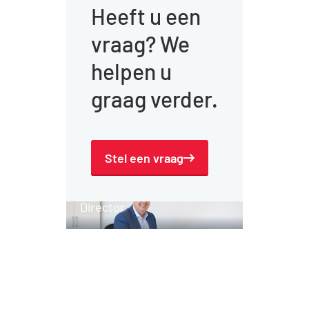
Vorige
Volgende
Considerate
Contractor Award
Het krijgen van deze award was een
mooie blijk van waardering voor het
harde werk van ons toegewijde
team, dat op al deze gebieden hoog
scoorde.