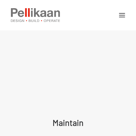
Over Pellikaan
Expertises
Projecten
Nieuws
Contact
Vacatures
Stages