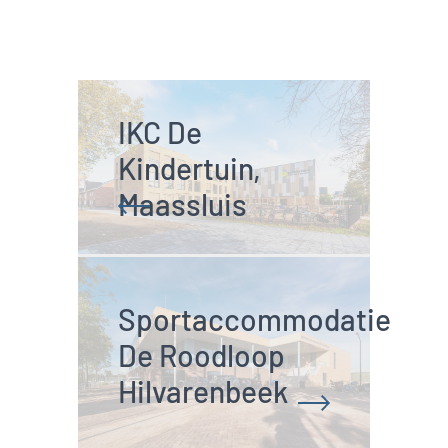
met Hellebrekers
Technieken.
Vorige
Volgende
Energie-efficiënte
water- en
luchtkwaliteit