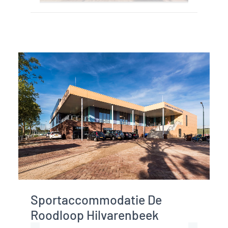
Heeft u een
vraag? We
helpen u
graag verder.
Stel een vraag
Jack Hazen
Commercieel directeur