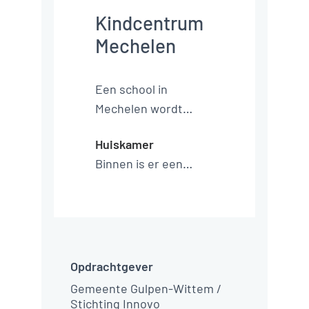
Heeft u een
vraag? We
helpen u
graag verder.
Stel een vraag
Gert-Jan Peeters
Director