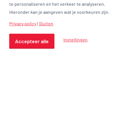
te personaliseren en het verkeer te analyseren.
Hieronder kan je aangeven wat je voorkeuren zijn.
SRO congres 2019
Privacy policy
|
Sluiten
Nieuws Overdracht zwembad KineoBouwen
Instellingen
Accepteer alle
aan accommodaties die ertoe…