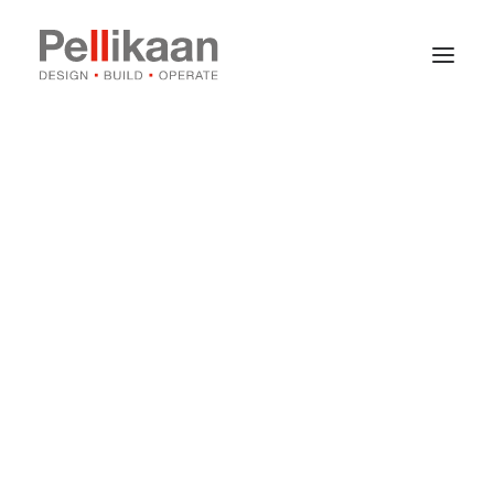
Over Pellikaan
Expertises
Projecten
Nieuws
Contact
Vacatures
Stages