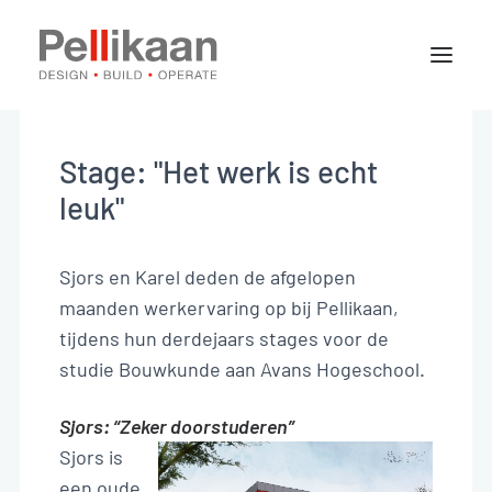
Over Pellikaan
Expertises
Stage: "Het werk is echt
Projecten
leuk"
Nieuws
Sjors en Karel deden de afgelopen
maanden werkervaring op bij Pellikaan,
Contact
tijdens hun derdejaars stages voor de
studie Bouwkunde aan Avans Hogeschool.
Vacatures
Sjors: “Zeker doorstuderen”
Sjors is
Stages
een oude