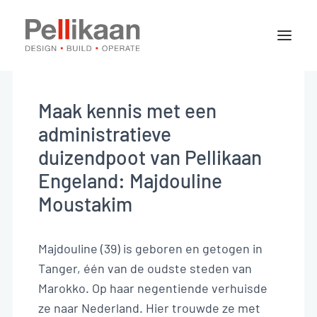
Over Pellikaan
Expertises
Maak kennis met een
Projecten
administratieve
Nieuws
duizendpoot van Pellikaan
Engeland: Majdouline
Moustakim
Contact
Majdouline (39) is geboren en getogen in
Vacatures
Tanger, één van de oudste steden van
Marokko. Op haar negentiende verhuisde
Stages
ze naar Nederland. Hier trouwde ze met