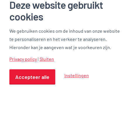
Deze website gebruikt
cookies
We gebruiken cookies om de inhoud van onze website
te personaliseren en het verkeer te analyseren.
Gezellige BV-dag achter de
Hieronder kan je aangeven wat je voorkeuren zijn.
rug!
Privacy policy
|
Sluiten
Nieuws Overdracht zwembad KineoBouwen
Instellingen
Accepteer alle
aan accommodaties die ertoe…