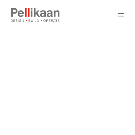
Over Pellikaan
Expertises
Projecten
Nieuws
Contact
Vacatures
Stages