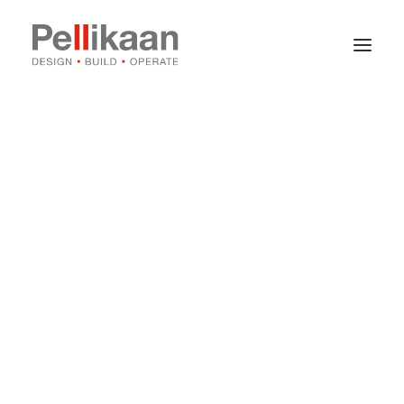
Over Pellikaan
Expertises
Projecten
Nieuws
Contact
Vacatures
Stages