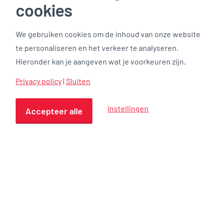
cookies
We gebruiken cookies om de inhoud van onze website
te personaliseren en het verkeer te analyseren.
Hieronder kan je aangeven wat je voorkeuren zijn.
Privacy policy
|
Sluiten
Instellingen
Accepteer alle
Beton storten in Zwolle
Nieuws Overdracht zwembad KineoBouwen
aan accommodaties die ertoe…