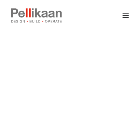
Over Pellikaan
Expertises
Projecten
Nieuws
Contact
Vacatures
Stages