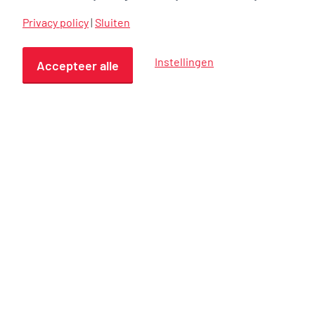
Privacy policy
|
Sluiten
Instellingen
Accepteer alle
Hoogste punt Nieuwvliet-Bad
Nieuws Overdracht zwembad KineoBouwen
aan accommodaties die ertoe…