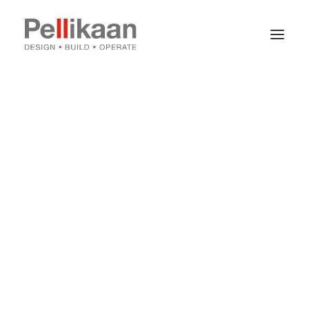
Over Pellikaan
Expertises
Projecten
Nieuws
Contact
Vacatures
Stages