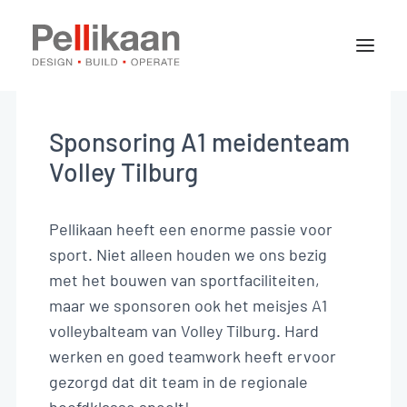
Over Pellikaan
Expertises
Sponsoring A1 meidenteam
Projecten
Volley Tilburg
Nieuws
Pellikaan heeft een enorme passie voor
sport. Niet alleen houden we ons bezig
Contact
met het bouwen van sportfaciliteiten,
maar we sponsoren ook het meisjes A1
volleybalteam van
Volley Tilburg
. Hard
Vacatures
werken en goed teamwork heeft ervoor
Stages
gezorgd dat dit team in de regionale