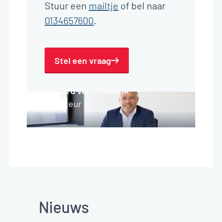
Stuur een
mailtje
of bel naar
0134657600
.
Stel een vraag
Richard van Emmerik
Directeur
Nieuws