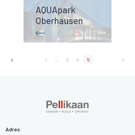
AQUApark 
Oberhausen
1
…
3
4
5
Adres