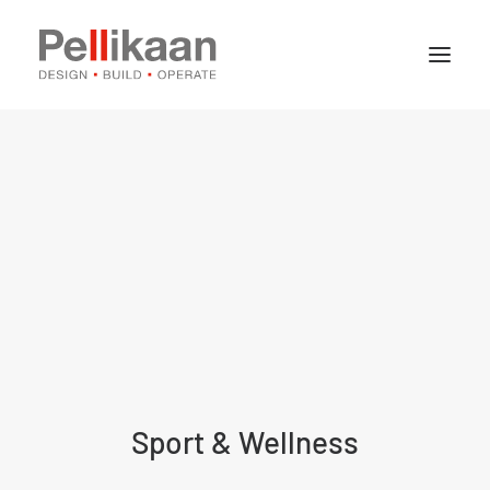
Over Pellikaan
Expertises
Projecten
Nieuws
Contact
Vacatures
Sport & Wellness
Stages