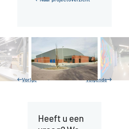
kleedruimten, twee
scheidsrechters-
leidersruimten, een
EHBO ruimte en
diverse bergingen
conform
normeringen
NOC*NSF.
Vorige
Volgende
Heeft u een