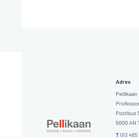
Adres
Pellikaan
Professo
Postbus 
5000 AN T
T
013 465