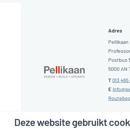
Adres
Pellikaan
Professo
Postbus 
5000 AN T
T
013 465
E
info@pe
Routebes
Deze website gebruikt cook