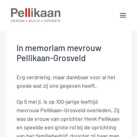
Over Pellikaan
Expertises
In memoriam mevrouw
Projecten
Pellikaan-Grosveld
Nieuws
Erg verdrietig, maar dankbaar voor al het
goede wat zij ons gegeven heeft.
Contact
Op 5 mei jl. is op 100-jarige leeftijd
mevrouw Pellikaan–Grosveld overleden. Zij
Vacatures
was de vrouw van oprichter Henk Pellikaan
en speelde een grote rol bij de oprichting
BE-NL
van het familiebedrijf, doordat zij haar man