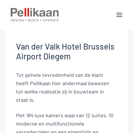
Over Pellikaan
Expertises
Van der Valk Hotel Brussels
Projecten
Airport Diegem
Nieuws
Tot gehele tevredenheid van de klant
heeft Pellikaan hier andermaal bewezen
Contact
tot welke realisatie zij in bouwteam in
staat is.
Vacatures
Met 184 luxe kamers waarvan 12 suites, 10
moderne en multifunctionele
BE-NL
vergaderzalen en een eigentijds en