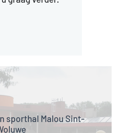
n sporthal Malou Sint-
Woluwe