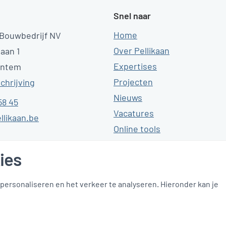
Snel naar
Home
 Bouwbedrijf NV
Over Pellikaan
laan 1
Expertises
entem
Projecten
chrijving
Nieuws
58 45
Vacatures
llikaan.be
Online tools
Contact
ies
ersonaliseren en het verkeer te analyseren. Hieronder kan je
mer