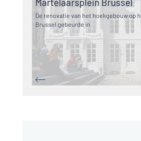
Martelaarsplein Brussel
De renovatie van het hoekgebouw op he
Brussel gebeurde in