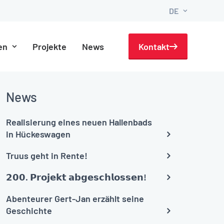
DE
en
Projekte
News
Kontakt
News
Realisierung eines neuen Hallenbads
in Hückeswagen
Truus geht in Rente!
𝟮𝟬𝟬. 𝗣𝗿𝗼𝗷𝗲𝗸𝘁 𝗮𝗯𝗴𝗲𝘀𝗰𝗵𝗹𝗼𝘀𝘀𝗲𝗻!
Abenteurer Gert-Jan erzählt seine
Geschichte