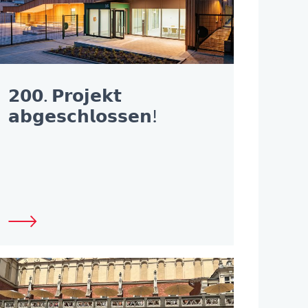
𝟮𝟬𝟬. 𝗣𝗿𝗼𝗷𝗲𝗸𝘁
𝗮𝗯𝗴𝗲𝘀𝗰𝗵𝗹𝗼𝘀𝘀𝗲𝗻!