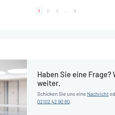
1
2
3
…
8
Haben Sie eine Frage? 
weiter.
Schicken Sie uns eine
Nachricht
od
02102 42 90 60
.