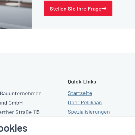
Stellen Sie Ihre Frage
Quick-Links
Startseite
n Bauunternehmen
Über Pellikaan
land GmbH
Spezialisierungen
rther Straße 115
Projekte
tingen
ookies
News & Aktuelles
2 90 60